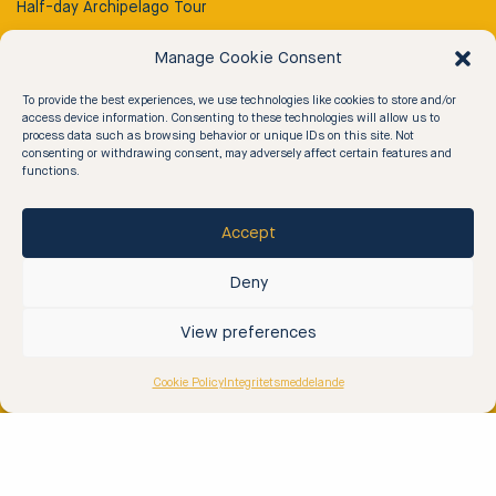
Half-day Archipelago Tour
Full Day Archipelago Tour
Manage Cookie Consent
Rib Taxi
To provide the best experiences, we use technologies like cookies to store and/or
Rib ’n Dine
access device information. Consenting to these technologies will allow us to
process data such as browsing behavior or unique IDs on this site. Not
Rib & Floating Sauna
consenting or withdrawing consent, may adversely affect certain features and
functions.
Archipelago Tours
Accept
2 Hour Archipelago Tour
Deny
Rib & Team Building
View preferences
Rib & Island Visit
Cookie Policy
Integritetsmeddelande
Contact
Contact Us