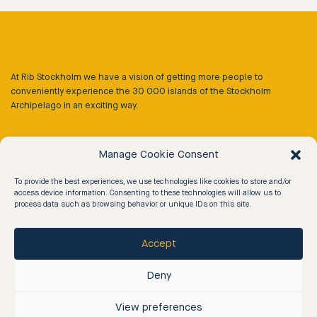
At Rib Stockholm we have a vision of getting more people to
conveniently experience the 30 000 islands of the Stockholm
Archipelago in an exciting way.
Our Experiences
Manage Cookie Consent
To provide the best experiences, we use technologies like cookies to store and/or
Half-day Archipelago Tour
access device information. Consenting to these technologies will allow us to
process data such as browsing behavior or unique IDs on this site.
Full Day Archipelago Tour
Rib Taxi
Accept
Rib ’n Dine
Deny
Rib & Floating Sauna
View preferences