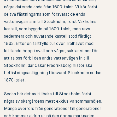
av obebodda och bebodda öar med sommarhus,
några daterade ända från 1600-talet. Vi kör förbi
de två fästningarna som försvarat de enda
vattenvägarna in till Stockholm, först Vaxholms
kastell, som byggde på 1500-talet, men revs
sedermera och nuvarande kastell stod färdigt
1863. Efter en fartfylld tur över Trälhavet med
kittlande hopp i svall och vågor, saktar vi ner för
att ta oss förbi den andra vattenvägen in till
Stockholm, där Oskar Fredriksborg historiska
befästningsanläggning försvarat Stockholm sedan
1870-talet.
Sedan bär det av tillbaka till Stockholm förbi
några av skärgårdens mest exklusiva sommarnöjen.
Många överförs från generationer till generationer
och kommer aldrig ut på den öppna marknaden.