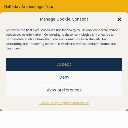
Half-day Archipelago Tour
Full Day Archipelago Tour
Manage Cookie Consent
Rib Taxi
To provide the best experiences, we use technologies like cookies to store and/or
Rib ’n Dine
access device information. Consenting to these technologies will allow us to
process data such as browsing behavior or unique IDs on this site. Not
Rib & Floating Sauna
consenting or withdrawing consent, may adversely affect certain features and
functions.
Archipelago Tours
Accept
2 Hour Archipelago Tour
Deny
Rib & Team Building
View preferences
Rib & Island Visit
Cookie Policy
Integritetsmeddelande
Contact
Contact Us